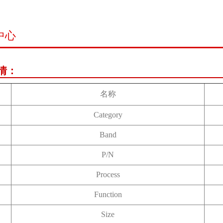
中心
情：
名称
Category
Band
P/N
Process
Function
Size