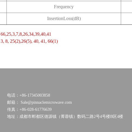
Frequency
InsertionLoss(dB)
：
66,25,3,7,8,26,34,39,40,41
：
3, 8, 25(2),26(5), 40, 41, 66(1)
电话：+86-17345003858
邮箱： Sale@pinnaclemicrowave.com
传真：+86-028-61776639
地址：成都市郫都区德源镇（菁蓉镇）数码二路2号4号楼B区4楼