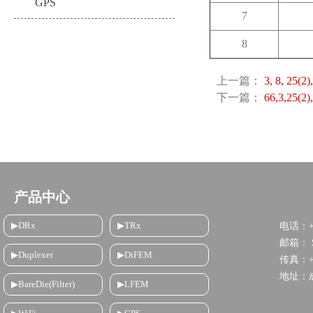
GPS
7
8
上一篇：
3, 8, 25(2)
下一篇：
66,3,25(2)
产品中心
▶DRx
▶TRx
电话：+8
邮箱： Sa
▶Duplexer
▶DiFEM
传真：+86
地址：
▶BareDie(Filter)
▶LFEM